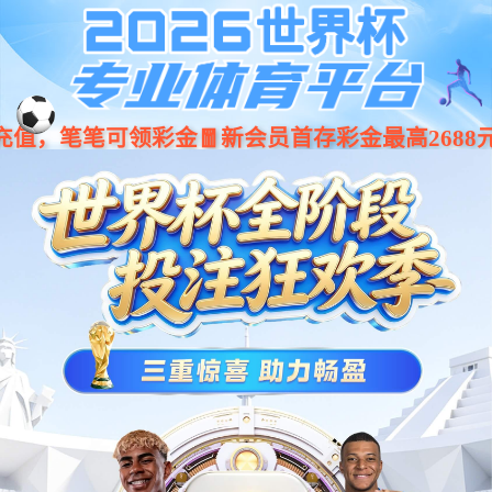
今年会·(jinnianhui)金字招牌诚
001266
股票
代码
信至上-Gold Annual Meeting
按键面板
ePad-I 按键面板
ePad系列
卓越的防尘防水能力