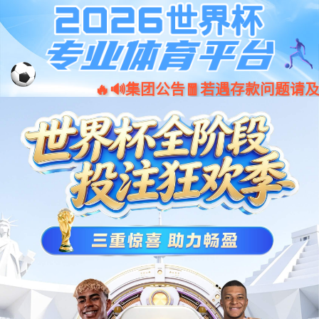
今年会·(jinnianhui)金字招牌诚
001266
股票
代码
信至上-Gold Annual Meeting
充电
360kW一体式直流充电桩